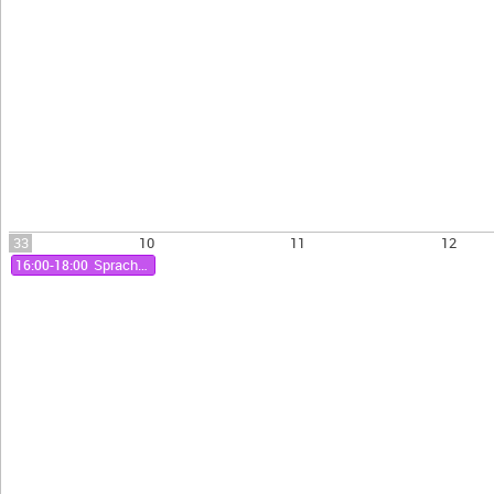
33
10
11
12
16:00-18:00
Sprachhistorisches Kolloquium