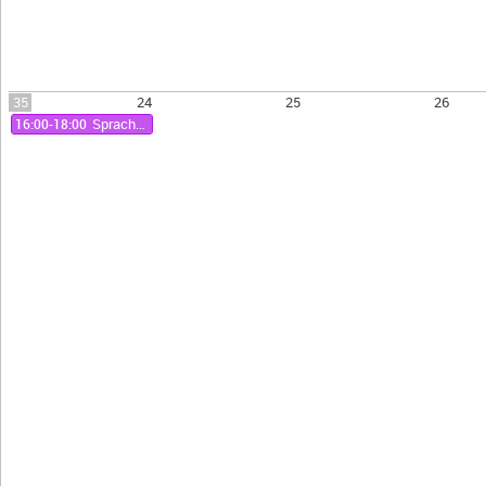
35
24
25
26
16:00-18:00
Sprachhistorisches Kolloquium