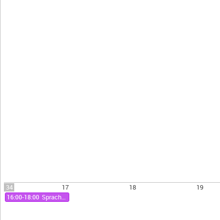
34
17
18
19
16:00-18:00
Sprachhistorisches Kolloquium